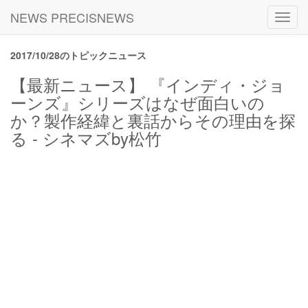
NEWS PRECISNEWS
Toggl
navig
2017/10/28のトピックニュース
【最新ニュース】 『インディ・ジョ
ーンズ』シリーズはなぜ面白いの
か？製作経緯と裏話からその理由を探
る - シネマズby松竹