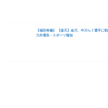
【福田将儀】 【楽天】金刃、中川ら７選手に戦
力外通告 - スポーツ報知