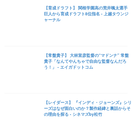
【育成ドラフト】 関根学園高の荒井颯太選手
巨人から育成ドラフト8位指名 - 上越タウンジ
ャーナル
【常盤貴子】 大林宣彦監督の“マドンナ” 常盤
貴子「なんてやんちゃで自由な監督なんだろ
う！」 - エイガドットコム
【レイダース】 『インディ・ジョーンズ』シリ
ーズはなぜ面白いのか？製作経緯と裏話からそ
の理由を探る - シネマズby松竹