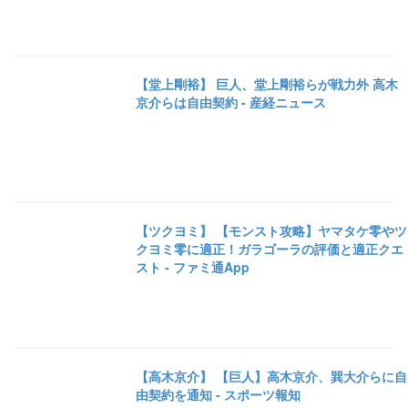
【堂上剛裕】 巨人、堂上剛裕らが戦力外 高木
京介らは自由契約 - 産経ニュース
【ツクヨミ】 【モンスト攻略】ヤマタケ零やツ
クヨミ零に適正！ガラゴーラの評価と適正クエ
スト - ファミ通App
【高木京介】 【巨人】高木京介、巽大介らに自
由契約を通知 - スポーツ報知